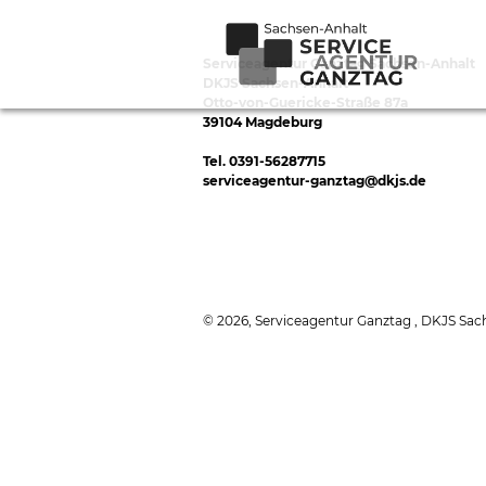
Serviceagentur Ganztag Sachsen-Anhalt
DKJS Sachsen-Anhalt
Otto-von-Guericke-Straße 87a
39104 Magdeburg
Tel. 0391-56287715
serviceagentur-ganztag@dkjs.de
© 2026, Serviceagentur Ganztag , DKJS Sac