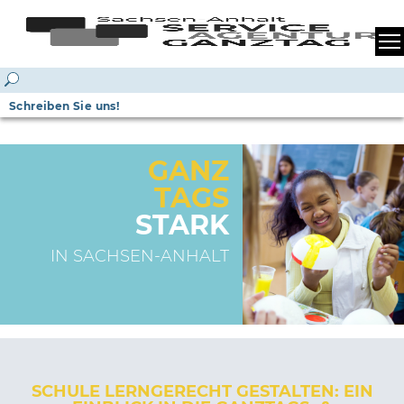
Schreiben Sie uns!
GANZ
TAGS
STARK
IN SACHSEN-ANHALT
SCHULE LERNGERECHT GESTALTEN: EIN