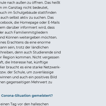
hule nach außen zu öffnen. Das heißt
en im Ganztag nicht bedeutet,
 auch im Schulgebäude stattfinden
 auch selbst aktiv zu suchen. Das
Facebook, die Homepage oder E-Mails
 dem darüber informiert wird, dass
der auch Familienmitgliedern
n und Können weitergeben möchten.
ines Erachtens da eine enorme
ann sein, trotz der ländlichen
hreiben, denn auch Studierende sind
er Region kommen. Nicht vergessen
t, die Interesse hat, künftige
ier braucht es eine starke Netzwerk-
zw. der Schule, um zuverlässige
winnen und auch ein positives Bild
inen gegenseitigen Mehrwert zu
e Corona-Situation gemeistert?
 einen Tag vor den halleschen