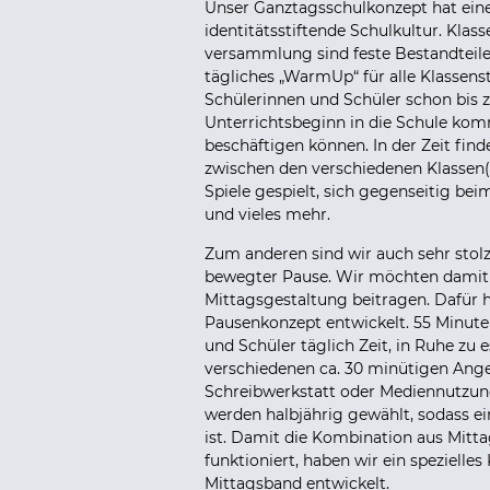
Unser Ganztagsschulkonzept hat einen
identitätsstiftende Schulkultur. Klass
versammlung sind feste Bestandteile
tägliches „WarmUp“ für alle Klassenst
Schülerinnen und Schüler schon bis z
Unterrichtsbeginn in die Schule kom
beschäftigen können. In der Zeit find
zwischen den verschiedenen Klassen(s
Spiele gespielt, sich gegenseitig be
und vieles mehr.
Zum anderen sind wir auch sehr stol
bewegter Pause. Wir möchten damit z
Mittagsgestaltung beitragen. Dafür h
Pausenkonzept entwickelt. 55 Minut
und Schüler täglich Zeit, in Ruhe zu
verschiedenen ca. 30 minütigen Ang
Schreibwerkstatt oder Mediennutzun
werden halbjährig gewählt, sodass e
ist. Damit die Kombination aus Mitta
funktioniert, haben wir ein spezielle
Mittagsband entwickelt.