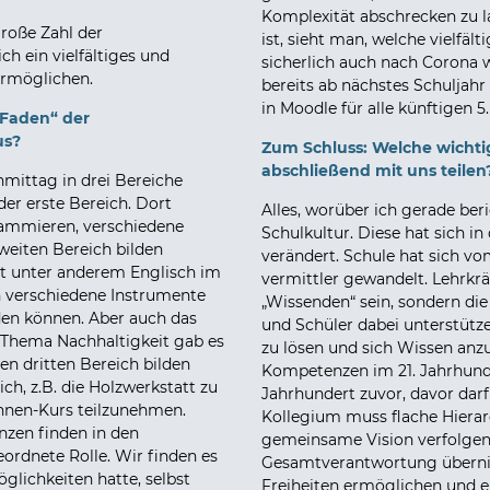
Komplexität abschrecken zu l
große Zahl der
ist, sieht man, welche vielfäl
ch ein vielfältiges und
sicherlich auch nach Corona 
ermöglichen.
bereits ab nächstes Schuljah
in Moodle für alle künftigen 5.
 Faden“ der
us?
Zum Schluss: Welche wichti
abschließend mit uns teilen
mittag in drei Bereiche
der erste Bereich. Dort
Alles, worüber ich gerade beri
rammieren, verschiedene
Schulkultur. Diese hat sich in
zweiten Bereich bilden
verändert. Schule hat sich 
rt unter anderem Englisch im
vermittler
gewandelt. Lehrkrä
n verschiedene Instrumente
„Wissenden“ sein, sondern die
den können. Aber auch das
und Schüler dabei unterstütze
Thema Nachhaltigkeit gab es
zu lösen und sich Wissen anz
en dritten Bereich bilden
Kompetenzen im 21. Jahrhunde
ch, z.B. die Holzwerkstatt zu
Jahrhundert zuvor, davor darf
hnen-Kurs teilzunehmen.
Kollegium muss flache Hierar
zen finden in den
gemeinsame Vision verfolgen, 
ordnete Rolle. Wir finden es
Gesamtverantwortung überni
öglichkeiten hatte, selbst
Freiheiten ermöglichen und ei