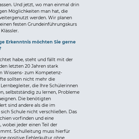
assen. Und jetzt, wo man einmal drin
tigen Möglichkeiten man hat, die
weitergenutzt werden. Wir planen
r einen festen Grundeinführungskurs
 Klässler.
ge Erkenntnis möchten Sie gerne
?
chtet habe, steht und fällt mit der
 den letzten 20 Jahren stark
vom Wissens- zum Kompetenz-
fte sollten nicht mehr die
 Lernbegleiter, die Ihre Schülerinnen
n, selbstständig zu lernen, Probleme
ueignen. Die benötigten
rt sind andere als die im
 sich Schule nicht verschließen. Das
chien vorfinden und eine
wobei jeder einen Teil der
mmt. Schulleitung muss hierfür
ne positive Fehlerkultur ohne