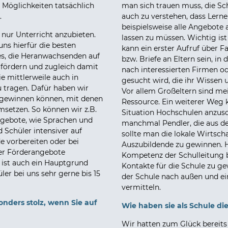
e Möglichkeiten tatsächlich
man sich trauen muss, die Sc
.
auch zu verstehen, dass Lern
beispielsweise alle Angebote
nur Unterricht anzubieten.
lassen zu müssen. Wichtig ist
ns hierfür die besten
kann ein erster Aufruf über 
 es, die Heranwachsenden auf
bzw. Briefe an Eltern sein, in
fördern und zugleich damit
nach interessierten Firmen o
e mittlerweile auch in
gesucht wird, die ihr Wisse
 tragen. Dafür haben wir
Vor allem Großeltern sind me
r gewinnen können, mit denen
Ressource. Ein weiterer Weg k
msetzen. So können wir z.B.
Situation Hochschulen anzusc
ngebote, wie Sprachen und
manchmal Pendler, die aus d
 Schüler intensiver auf
sollte man die lokale Wirtschaf
 vorbereiten oder bei
Auszubildende zu gewinnen. H
ler Förderangebote
Kompetenz der Schulleitung b
t ist auch ein Hauptgrund
Kontakte für die Schule zu ge
ler bei uns sehr gerne bis 15
der Schule nach außen und e
vermitteln.
nders stolz, wenn Sie auf
Wie haben sie als Schule di
Wir hatten zum Glück bereits