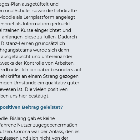
ages-Plan ausgetüftelt und
nen und Schüler sowie die Lehrkräfte
Moodle als Lernplattform angelegt
enbrief als Information gedruckt.
inzelnen Kurse eingerichtet und
r anfangen, diese zu füllen. Dadurch
 Distanz-Lernen grundsätzlich
Jahrgangsteams wurde sich dann
n ausgetauscht und untereinander
zwecks der Kontrolle von Arbeiten,
eedbacks. Ich bin dabei besonders auf
 Lehrkräfte an einem Strang gezogen
erigen Umstände ein qualitativ guter
wesen ist. Die vielen positiven
en uns hier bestätigt.
ositiven Beitrag geleistet?
odle. Bislang gab es keine
erfahrene Nutzer zugegebenermaßen
utzen. Corona war der Anlass, den es
nzulassen und sich nicht von der