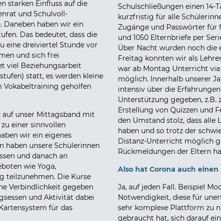
 starken Einfluss auf die
Schulschließungen einen 14-T
enrat und Schulvoll-
kurzfristig für alle Schülerin
. Daneben haben wir ein
Zugänge und Passwörter für 
ufen. Das bedeutet, dass die
und 1050 Elternbriefe per Seri
u eine dreiviertel Stunde vor
Über Nacht wurden noch die e
men und sich frei
Freitag konnten wir als Lehre
et viel Beziehungsarbeit
war ab Montag Unterricht via
tufen) statt, es werden kleine
möglich. Innerhalb unserer 
im Vokabeltraining geholfen
intensiv über die Erfahrunge
Unterstützung gegeben, z.B. 
Erstellung von Quizzen und F
z auf unser Mittagsband mit
den Umstand stolz, dass alle
u einer sinnvollen
haben und so trotz der schwi
aben wir ein eigenes
Distanz-Unterricht möglich ge
en haben unsere Schülerinnen
Rückmeldungen der Eltern hab
 essen und danach an
eboten wie Yoga,
Also hat Corona auch einen p
g teilzunehmen. Die Kurse
ine Verbindlichkeit gegeben
Ja, auf jeden Fall. Beispiel Mo
gsessen und Aktivität dabei
Notwendigkeit, diese für un
s Kartensystem für das
sehr komplexe Plattform zu n
gebraucht hat, sich darauf ei